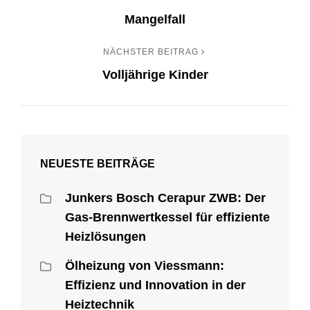
Beitrags-
Mangelfall
Post
Navigation
NÄCHSTER BEITRAG
Nächster
Volljährige Kinder
Beitrag
NEUESTE BEITRÄGE
Junkers Bosch Cerapur ZWB: Der
Gas-Brennwertkessel für effiziente
Heizlösungen
Ölheizung von Viessmann:
Effizienz und Innovation in der
Heiztechnik