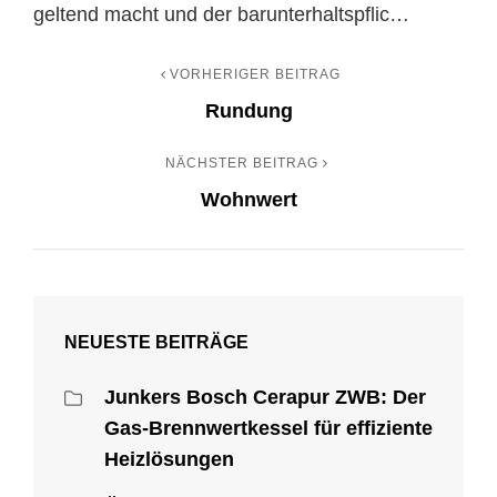
geltend macht und der barunterhaltspflic…
VORHERIGER BEITRAG
Beitrags-
Previous
Rundung
Post
Navigation
NÄCHSTER BEITRAG
Nächster
Wohnwert
Beitrag
NEUESTE BEITRÄGE
Junkers Bosch Cerapur ZWB: Der
Gas-Brennwertkessel für effiziente
Heizlösungen